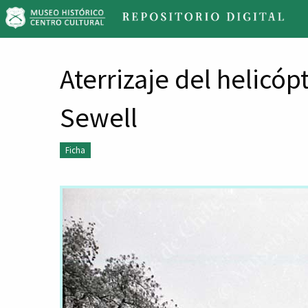
Re
Di
M
Aterrizaje del helicó
Sewell
Ficha