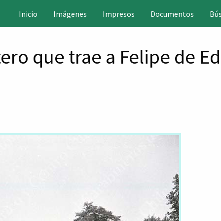
positorio
Inicio
Imágenes
Impresos
Documentos
Bú
gital
HC
ptero que trae a Felipe de