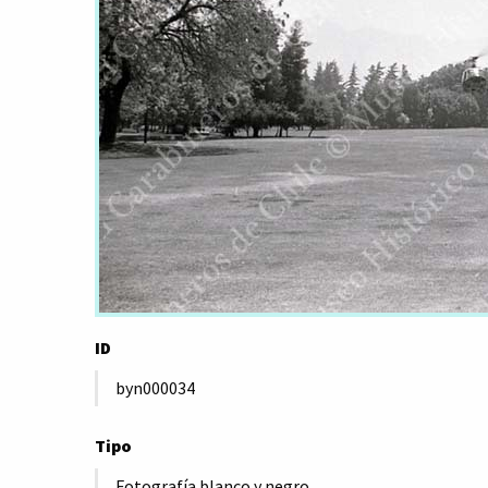
ID
byn000034
Tipo
Fotografía blanco y negro