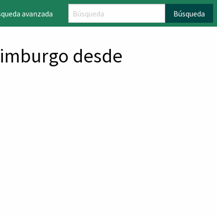
squeda avanzada
Búsqueda
 Edimburgo desde