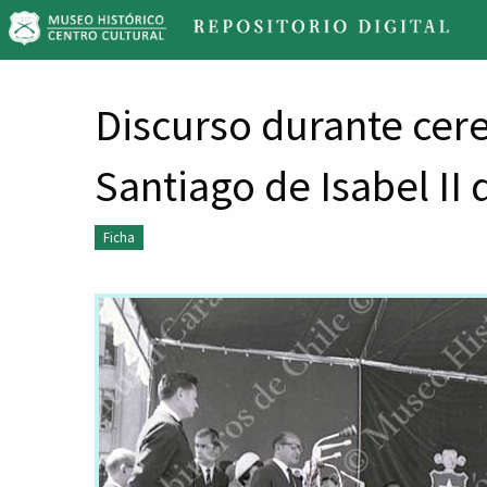
Re
Di
M
Discurso durante cer
Santiago de Isabel II
Ficha