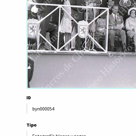
ID
byn000054
Tipo
Fotografía blanco y negro