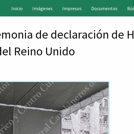
positorio
Inicio
Imágenes
Impresos
Documentos
Bú
gital
HC
emonia de declaración de
 del Reino Unido