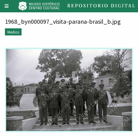
1968_byn000097_visita-parana-brasil_b.jpg
Medios