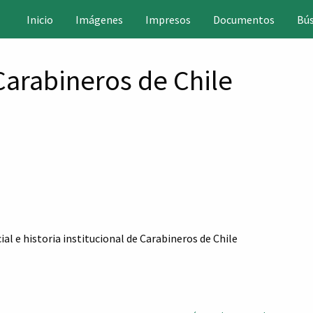
positorio
Inicio
Imágenes
Impresos
Documentos
Bú
gital
HC
 Carabineros de Chile
al e historia institucional de Carabineros de Chile