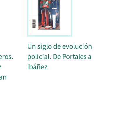
Un siglo de evolución
eros.
policial. De Portales a
y
Ibáñez
ran